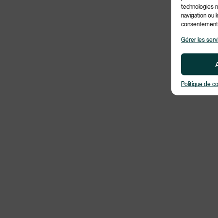
technologies 
navigation ou l
consentement p
Gérer les serv
Politique de c