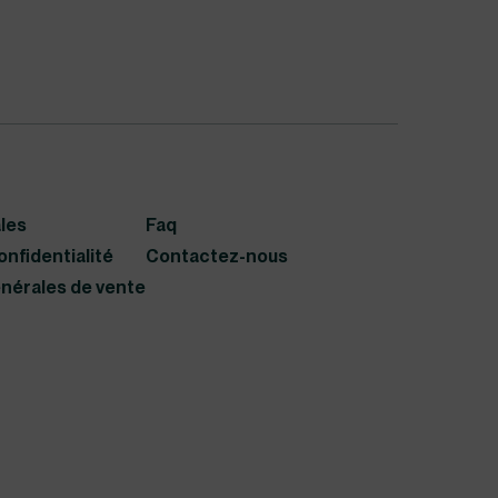
 que salarié.
ez devenir partenaire.
és, nous vous invitons à nous adresser un
ntact@prudomia.fr
les
Faq
onfidentialité
Contactez-nous
nérales de vente