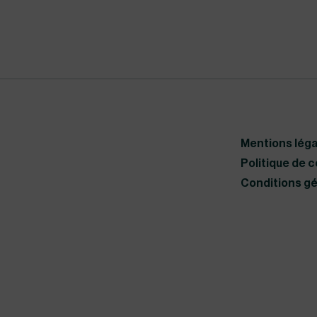
faire valoir leurs droits en tant
Si vous êtes avocat, vous pouv
Pour en connaitre les modalit
mail à l’adresse suivante : co
Mentions léga
Politique de c
Conditions gé