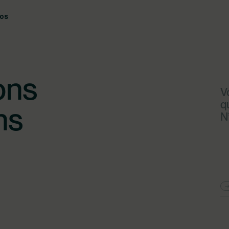
pos
 emploi,
ent à moi ?
ons
V
nanciers
q
ns
N
 en
ment notre
devant le
es