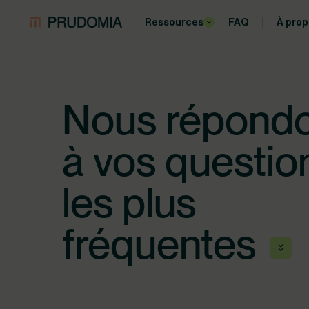
Ressources
FAQ
À pro
Articles
Je souhaite quitter mon
quelles solutions s'offr
Nous répond
Connaître les enjeux fi
de mon dossier
à vos questio
Tous les articles
les plus
Mode d'emploi
fréquentes
Optimisez vos chances
téléchargeant gratuite
guide de la procédure 
conseil de prud'homm