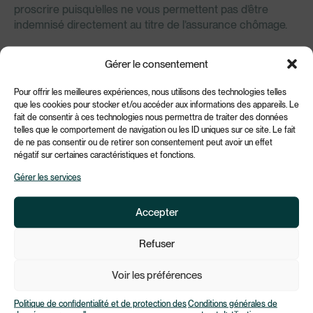
proscrire puisqu’elles ne vous permettent pas d’être
indemnisé directement au titre de l’assurance chômage.
Gérer le consentement
Mon employeur est-il disposé
à m’accompagner dans cette
Pour offrir les meilleures expériences, nous utilisons des technologies telles
que les cookies pour stocker et/ou accéder aux informations des appareils. Le
rupture ?
fait de consentir à ces technologies nous permettra de traiter des données
telles que le comportement de navigation ou les ID uniques sur ce site. Le fait
de ne pas consentir ou de retirer son consentement peut avoir un effet
négatif sur certaines caractéristiques et fonctions.
La posture de votre employeur sera également
déterminante dans votre choix car si celui-ci est ouvert à
Gérer les services
la discussion, vous pourrez choisir de mettre un terme,
d’un commun accord à votre contrat de travail. Si vous
Accepter
êtes en CDI, vous pourrez ainsi recourir au dispositif de
rupture conventionnelle. Cette solution permet à
Refuser
l’employeur et au salarié de régulariser un contrat qui vient
mettre un terme à la relation de travail à une date choisie.
Voir les préférences
Attention, la date est choisie mais des délais obligatoires
s’imposent (délai de rétractation et d’homologation par la
Politique de confidentialité et de protection des
Conditions générales de
DREETS). Il sera nécessaire de disposer d’au moins un